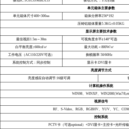
驱动
IC:TC6153/MBI5153
驱动方式
：
1/32
扫描
单元箱体主要参数
单元箱体尺寸
400×300
㎜
箱体分辨率
256*192
压铸铝箱体重量
5.3KG±0.05KG
显示屏主要技术参数
最佳视距
1.5m
～
30m
可视角度水平≧
140°
可选
白平衡亮度
≥
600cd/
㎡
最大功耗＜
800W/
㎡
工作电压（
AC110/220V
可选）
换幁频率
50/60Hz
系统控制方式：同步控制
显示卡
:DVI
显卡
亮度调节方式
亮度感应自动调节
:16
级可调
计算机操作系统
WIN98
、
WINXP
、
WIN2000,Win7/8,et
视屏信号
RF
、
S-Video
、
RGB
、
RGBHV
、
YUV
、
YC
、
COM
控制系统
PCTV
卡（可选
optional
）
+DVI
显卡
+
主控卡
+
光纤传输