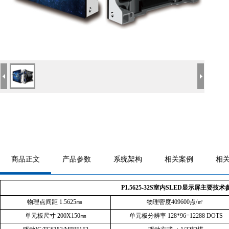
商品正文
产品参数
系统架构
相关案例
相
P1.5625-32S
室内
SLED
显示屏主要技术
物理点间距
1.5625
㎜
物理密度
409600
点
/
㎡
单元板尺寸
200X150
㎜
单元板分辨率
128*96=12288
DOTS