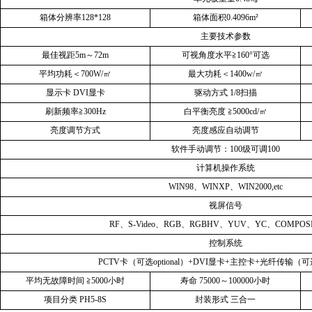
箱体分辨率
128*128
箱体面积
0.4096m²
主要技术参数
最佳视距
5m
～
72m
可视角度水平≧
160°
可选
平均功耗＜
700W/
㎡
最大功耗＜
1400w/
㎡
显示卡
DVI
显卡
驱动方式
1/8
扫描
刷新频率≧
300Hz
白平衡亮度
≧
5000cd/
㎡
亮度调节方式
亮度感应自动调节
软件手动调节：
100
级可调
100
计算机操作系统
WIN98
、
WINXP
、
WIN2000,etc
视屏信号
RF
、
S-Video
、
RGB
、
RGBHV
、
YUV
、
YC
、
COMPOS
控制系统
PCTV
卡（可选
optional
）
+DVI
显卡
+
主控卡
+
光纤传输（可
平均无故障时间
≧
5000
小时
寿命
75000
～
100000
小时
项目分类
PH5-8S
封装形式
三合一