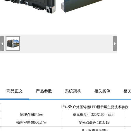
商品正文
产品参数
系统架构
相关案例
相
P5-8S
户外压铸铝
LED
显示屏主要技术参数
物理点间距
5
㎜
单元板尺寸
320X160
（
mm
）
物理密度
40000
点
/
㎡
发光点颜色
1R1G1B
单元板重量
0.48
㎏